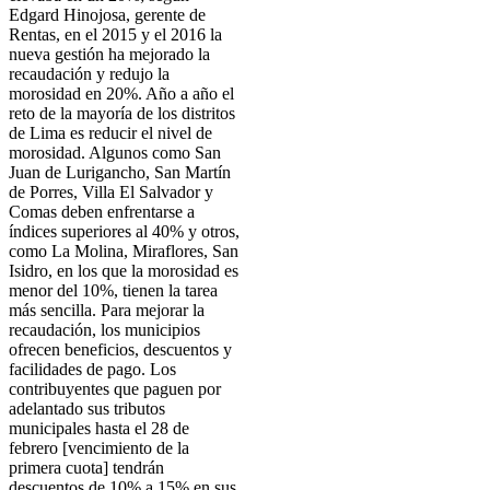
Edgard Hinojosa, gerente de
Rentas, en el 2015 y el 2016 la
nueva gestión ha mejorado la
recaudación y redujo la
morosidad en 20%. Año a año el
reto de la mayoría de los distritos
de Lima es reducir el nivel de
morosidad. Algunos como San
Juan de Lurigancho, San Martín
de Porres, Villa El Salvador y
Comas deben enfrentarse a
índices superiores al 40% y otros,
como La Molina, Miraflores, San
Isidro, en los que la morosidad es
menor del 10%, tienen la tarea
más sencilla. Para mejorar la
recaudación, los municipios
ofrecen beneficios, descuentos y
facilidades de pago. Los
contribuyentes que paguen por
adelantado sus tributos
municipales hasta el 28 de
febrero [vencimiento de la
primera cuota] tendrán
descuentos de 10% a 15% en sus