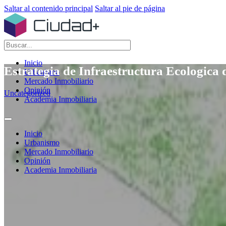
Saltar al contenido principal
Saltar al pie de página
Buscar
Inicio
Estrategia de Infraestructura Ecologica
Urbanismo
Mercado Inmobiliario
Opinión
Uncategorized
Academia Inmobiliaria
Inicio
Urbanismo
Mercado Inmobiliario
Opinión
Academia Inmobiliaria