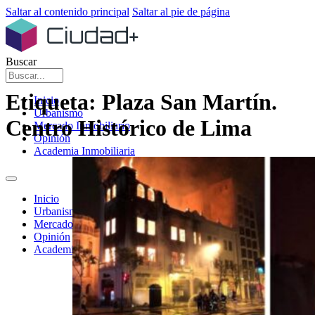
Saltar al contenido principal
Saltar al pie de página
Buscar
Etiqueta:
Plaza San Martín.
Inicio
Urbanismo
Centro Histórico de Lima
Mercado Inmobiliario
Opinión
Academia Inmobiliaria
Inicio
Urbanismo
Mercado Inmobiliario
Opinión
Academia Inmobiliaria