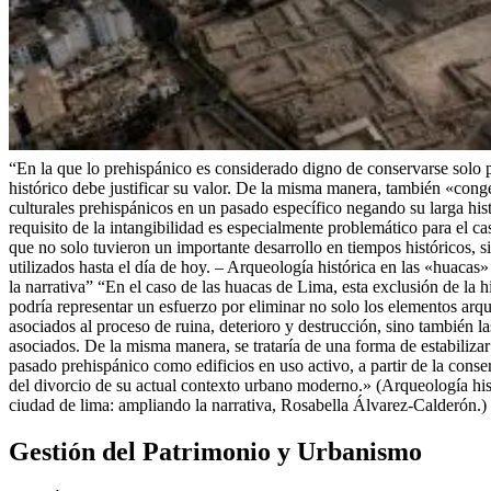
“En la que lo prehispánico es considerado digno de conservarse solo p
histórico debe justificar su valor. De la misma manera, también «conge
culturales prehispánicos en un pasado específico negando su larga hist
requisito de la intangibilidad es especialmente problemático para el cas
que no solo tuvieron un importante desarrollo en tiempos históricos, 
utilizados hasta el día de hoy. – Arqueología histórica en las «huacas
la narrativa” “En el caso de las huacas de Lima, esta exclusión de la h
podría representar un esfuerzo por eliminar no solo los elementos arqu
asociados al proceso de ruina, deterioro y destrucción, sino también l
asociados. De la misma manera, se trataría de una forma de estabilizar
pasado prehispánico como edificios en uso activo, a partir de la conser
del divorcio de su actual contexto urbano moderno.» (Arqueología his
ciudad de lima: ampliando la narrativa, Rosabella Álvarez-Calderón.)
Gestión del Patrimonio y Urbanismo