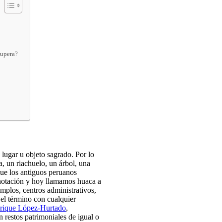
ecupera?
 lugar u objeto sagrado. Por lo
a, un riachuelo, un árbol, una
que los antiguos peruanos
notación y hoy llamamos huaca a
plos, centros administrativos,
 el término con cualquier
rique López-Hurtado
,
n restos patrimoniales de igual o