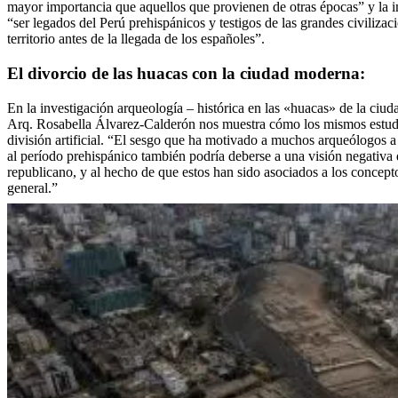
mayor importancia que aquellos que provienen de otras épocas” y la i
“ser legados del Perú prehispánicos y testigos de las grandes civilizac
territorio antes de la llegada de los españoles”.
El divorcio de las huacas con la ciudad moderna:
En la investigación arqueología – histórica en las «huacas» de la ciud
Arq. Rosabella Álvarez-Calderón nos muestra cómo los mismos estudi
división artificial. “El sesgo que ha motivado a muchos arqueólogos a 
al período prehispánico también podría deberse a una visión negativa 
republicano, y al hecho de que estos han sido asociados a los concepto
general.”