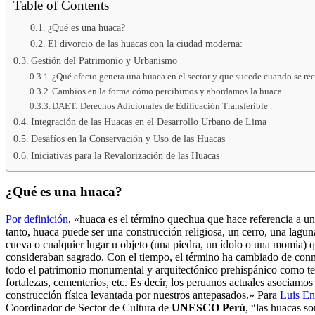
Table of Contents
¿Qué es una huaca?
El divorcio de las huacas con la ciudad moderna:
Gestión del Patrimonio y Urbanismo
¿Qué efecto genera una huaca en el sector y que sucede cuando se r
Cambios en la forma cómo percibimos y abordamos la huaca
DAET: Derechos Adicionales de Edificación Transferible
Integración de las Huacas en el Desarrollo Urbano de Lima
Desafíos en la Conservación y Uso de las Huacas
Iniciativas para la Revalorización de las Huacas
¿Qué es una huaca?
Por definición
, «huaca es el término quechua que hace referencia a un
tanto, huaca puede ser una construcción religiosa, un cerro, una lagun
cueva o cualquier lugar u objeto (una piedra, un ídolo o una momia) 
consideraban sagrado. Con el tiempo, el término ha cambiado de con
todo el patrimonio monumental y arquitectónico prehispánico como tem
fortalezas, cementerios, etc. Es decir, los peruanos actuales asociamos
construcción física levantada por nuestros antepasados.» Para
Luis En
Coordinador de Sector de Cultura de
UNESCO Perú
, “las huacas so