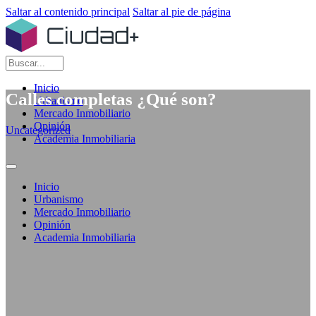
Saltar al contenido principal
Saltar al pie de página
Buscar
Inicio
Calles completas ¿Qué son?
Urbanismo
Mercado Inmobiliario
Opinión
Uncategorized
Academia Inmobiliaria
Inicio
Urbanismo
Mercado Inmobiliario
Opinión
Academia Inmobiliaria