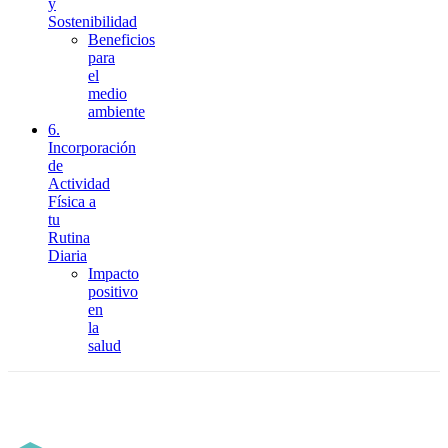
y
Sostenibilidad
Beneficios
para
el
medio
ambiente
6.
Incorporación
de
Actividad
Física a
tu
Rutina
Diaria
Impacto
positivo
en
la
salud